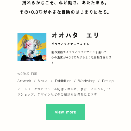
揺れるからこそ、心が動き、あたたまる。
その
+0.3℃
が小さな冒険のはじまりになる。
オオハタ エリ
グラフィックアーティスト
創作活動やグラフィックデザインを通して
心の温度が
＋0.3℃
あがるような体験を届けま
す
WORKS FOR
Artwork
/
Visual
/
Exhibition
/
Workshop
/
Design
アートワークやビジュアル制作を中心に、展示・イベント、ワー
クショップ、
デザインなどのご相談も
お気軽にどうぞ
view more