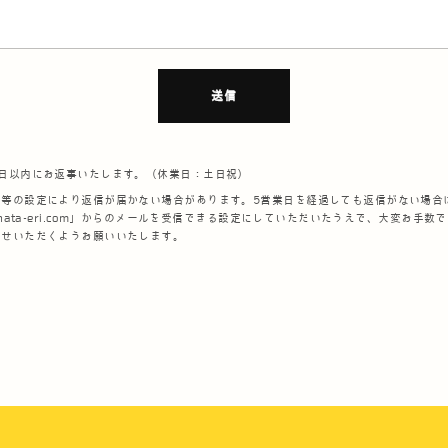
送信
業日以内にお返事いたします。（休業日：土日祝）
ル等の設定により返信が届かない場合があります。5営業日を経過しても返信がない場合
@ohata-eri.com」からのメールを受信できる設定にしていただいたうえで、大変お手数
わせいただくようお願いいたします。