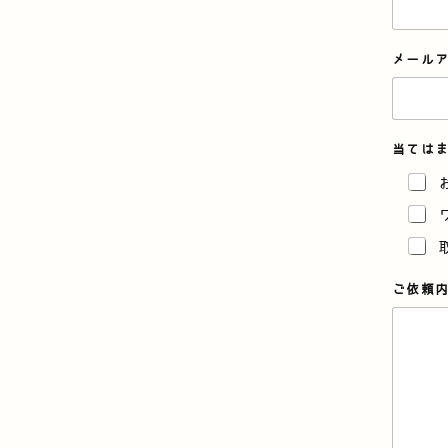
ル
ア
ド
メール
レ
ス
*
*
当ては
ご依頼